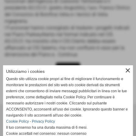
funzionari dell'Agenzia di Coesione Territoriale e il
presidente AS.CO.CI. (pietro Angiolillo), l'avv. Franco Chirico
del Consorzio di Bonifica Velia e i tecnici di Velia
ingegneria.
I Funzionari hanno consigliato di tradurre i progetti indicati
nel Piano ParkwyAlento nel format indicato nel CIS.
AS.CO.CI. ha insistito che il CIS Cilento debba essere
affiancato al CIS Salerno, ma non confluire in esso per la
dimensione del Piano e...Continua
close
CONTINUA
Utilizziamo i cookies
Questo sito utilizza cookie propri al fine di migliorare il funzionamento e
monitorare le prestazioni del sito web e/o cookie derivati da strumenti
esterni che consentono di inviare messaggi pubblicitari in linea con le tue
preferenze, come dettagliato nella Cookie Policy. Per continuare è
necessario autorizzare i nostri cookie. Cliccando sul pulsante
ACCONSENTO, acconsenti all'uso dei cookie. Ignorando questo banner e
navigando il sito acconsenti all'uso dei cookie.
Realizzato e gestito
Cookie Policy
-
Privacy Policy
Il tuo consenso ha una durata massima di 6 mesi.
Realizzato da Impresa Insieme S.r.l. e passato a l'Istituto di
Cookie accettati nel consenso: nessun consenso