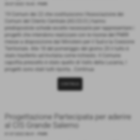
20-07-2022 18:43
-
PNRR
19 Comuni dei 22 che costituiscono l'Associazione dei
Comuni del Cilento Centrale (AS.CO.CI.) hanno
predispostole schede excelle necessarie per rappresentare i
progetti che intendono realizzare con le risorse del PNRR
messe a disposizione dal Ministero per il Sud e la Coesione
Territoriale. Alle 18 del pomeriggio del giorno 20 il tutto è
stato trasferito ad Invitalia come richiesto. Il Comune
capofila prescelto è stato quello di Vallo della Lucania, I
progetti sono stati tutti riporta...Continua
CONTINUA
Progettazione Partecipata per aderire
al CIS Grande Salerno
01-07-2022 08:41
-
PNRR