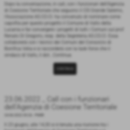
Dopo la conversazione, in call, con i funzionari dell'Agenzia
di Coesione Territoriale che seguono il CIS Grande Salerno,
l'Associazione AS.CO.CI. ha convenuto di nominare come
capofila per questo progetto il Comune di Vallo della
Lucania e far convergere i progetti di tutti i Comuni sul prof.
Renato Di Gregorio, resp. della Segreteria AS.CO.CI. Essa
collaborerà con i tecnici dei Comuni del Consorzio di
Bonifica Velia e si raccorderà con la task force che il
sindaco di Vallo, il dot...Continua
CONTINUA
23.06.2022 _ Call con i funzionari
dell'Agenzia di Coesione Territoriale
24-06-2022 09:26
-
PNRR
Il 23 giugno, alle 14,30 si è tenuta una riunione tra i