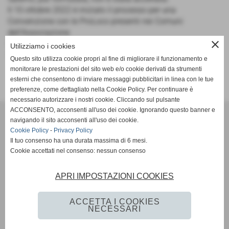
Il 10 ottobre 2022 è iniziato il processo per una
Convenzione con le ProLoco presenti nei Comuni
dell'Associazione
close
Il 19 ottobre 2022 è iniziato il processo per una
Utilizziamo i cookies
Convenzione con la Confesercenti
Questo sito utilizza cookie propri al fine di migliorare il funzionamento e
monitorare le prestazioni del sito web e/o cookie derivati da strumenti
esterni che consentono di inviare messaggi pubblicitari in linea con le tue
preferenze, come dettagliato nella Cookie Policy. Per continuare è
necessario autorizzare i nostri cookie. Cliccando sul pulsante
ACCONSENTO, acconsenti all'uso dei cookie. Ignorando questo banner e
navigando il sito acconsenti all'uso dei cookie.
Realizzato e gestito
Cookie Policy
-
Privacy Policy
Il tuo consenso ha una durata massima di 6 mesi.
Realizzato da Impresa Insieme S.r.l. e passato a l'Istituto di
Cookie accettati nel consenso: nessun consenso
Ricerca sulla Formazione Intervento (IRIFI)
APRI IMPOSTAZIONI COOKIES
Social
ACCETTA I COOKIES
NECESSARI