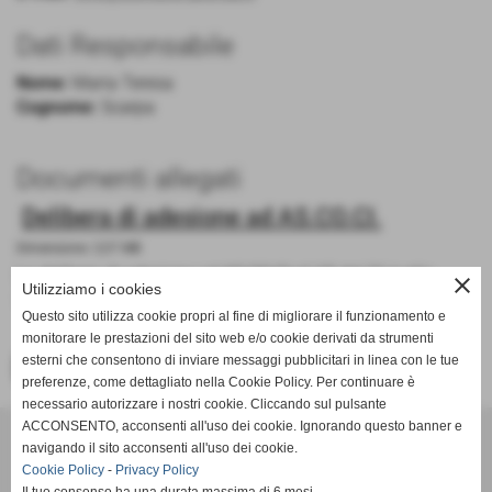
Dati Responsabile
Nome:
Maria Teresa
Cognome:
Scarpa
Documenti allegati
Delibera di adesione ad AS.CO.CI.
Dimensione: 3,57 MB
La delibera di adesione ad AS.CO.CI n° 15 del 21 luglio
close
Utilizziamo i cookies
2021
Questo sito utilizza cookie propri al fine di migliorare il funzionamento e
monitorare le prestazioni del sito web e/o cookie derivati da strumenti
esterni che consentono di inviare messaggi pubblicitari in linea con le tue
<< PRECEDENTE
preferenze, come dettagliato nella Cookie Policy. Per continuare è
necessario autorizzare i nostri cookie. Cliccando sul pulsante
ACCONSENTO, acconsenti all'uso dei cookie. Ignorando questo banner e
navigando il sito acconsenti all'uso dei cookie.
Realizzato e gestito
Cookie Policy
-
Privacy Policy