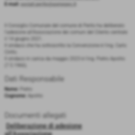
E-mail:
sociali.perito@asmepec.it
Il Consiglio Comunale del comune di Perito ha deliberato
l'adesione all'Associazione dei comuni del Cilento centrale
il 14 giugno 2021.
Il sindaco che ha sottoscritto la Convenzione è l'ing. Carlo
Cirillo.
Il sindaco in carica da maggio 2023 è l'ing. Pietro Apolito
(7.5.1966).
Dati Responsabile
Nome:
Pietro
Cognome:
Apolito
Documenti allegati
Deliberazione di adesione
all'Associazione