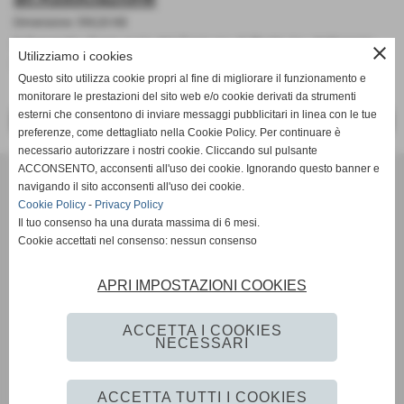
Dimensione: 590,20 KB
Il Consiglio Comunale del Comune di Perito ha deliberato
close
Utilizziamo i cookies
l'adesione all'Associazione il 14 di giugno 2021
Questo sito utilizza cookie propri al fine di migliorare il funzionamento e
monitorare le prestazioni del sito web e/o cookie derivati da strumenti
esterni che consentono di inviare messaggi pubblicitari in linea con le tue
<< PRECEDENTE
SUCCESSIVO >>
preferenze, come dettagliato nella Cookie Policy. Per continuare è
necessario autorizzare i nostri cookie. Cliccando sul pulsante
ACCONSENTO, acconsenti all'uso dei cookie. Ignorando questo banner e
navigando il sito acconsenti all'uso dei cookie.
Realizzato e gestito
Cookie Policy
-
Privacy Policy
Il tuo consenso ha una durata massima di 6 mesi.
Realizzato da Impresa Insieme S.r.l. e passato a l'Istituto di
Cookie accettati nel consenso: nessun consenso
Ricerca sulla Formazione Intervento (IRIFI)
APRI IMPOSTAZIONI COOKIES
Social
ACCETTA I COOKIES
NECESSARI
ACCETTA TUTTI I COOKIES