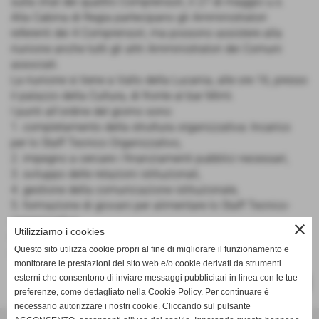
sulla chat dei quattro Comprensori, il 27 di maggio u.s.
Alla Cabina di Regia partecipano gli Amministratori
referenti dei 4 Comprensori, ma possono assistere alla
riunione anche tutti gli altri Amministratori dei Comuni
associati.
La riunione si tiene a Vallo della Lucania, alle ore 16, presso
il palazzo della Cultura, di fronte al bar Mimì.
I punti all'ordine del giorno sono:
1.
completamento della struttura organizzativa: Incarico
per lo Staff Tecnico Organizzativo,
2.
impegno a cercare i finanziamenti pubblici necessari,
3.
sviluppo delle relazioni istituzionali,
4.
gestione della comunicazione istituzionale,
5.
formazione di giovani per alimentare lo Staff Tecnico-
organizzativo,
close
Utilizziamo i cookies
6.
completamento dell’iter per la costituzione
Questo sito utilizza cookie propri al fine di migliorare il funzionamento e
dell’Associazione “La Rotta dei Focei”.
monitorare le prestazioni del sito web e/o cookie derivati da strumenti
esterni che consentono di inviare messaggi pubblicitari in linea con le tue
SUCCESSIVO >>
preferenze, come dettagliato nella Cookie Policy. Per continuare è
necessario autorizzare i nostri cookie. Cliccando sul pulsante