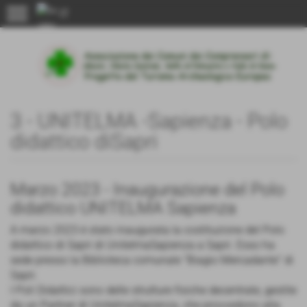
menu
3 - UNITELMA -Sapienza - Polo
didattico diSapri
Marzo 2023 - Inaugurazione del Polo
didattico UNITELMA Sapienza
A marzo 2023 è stato inaugurata la costituzione del Polo
didattico di Sapri di UnitelmaSapienza a Sapri. Esso ha
sede presso la Biblioteca comunale “Biagio Mercadante” di
Sapri.
I Poli Didattici sono delle strutture fisiche decentrate, gestite
da un Partner di UnitelmaSapienza, che provvedono alla