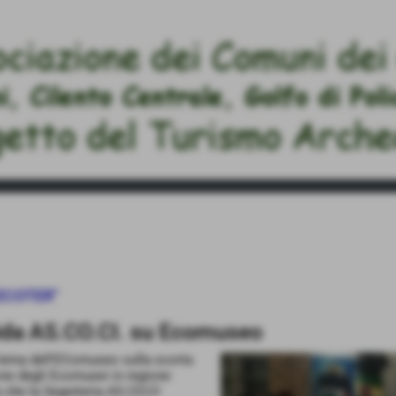
 ECOTER"
ida AS.CO.CI. su Ecomuseo
 tema dell'EComuseo sulla scorta
one degli Ecomusei in regione
 che la Segreteria AS.CO.CI