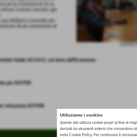
e pe la costituzione di un
e alcuni Comuni avevano già
e
a una delibera comunale per
nzione da poi presentare al
Comitato G
omitato Guida AS.CO.CI. sul tema dell'Ecomuseo
ale per ECOTER
er istituzione ECOTER
Utilizziamo i cookies
Questo sito utilizza cookie propri al fine di mi
derivati da strumenti esterni che consentono di
nella Cookie Policy. Per continuare è necessa