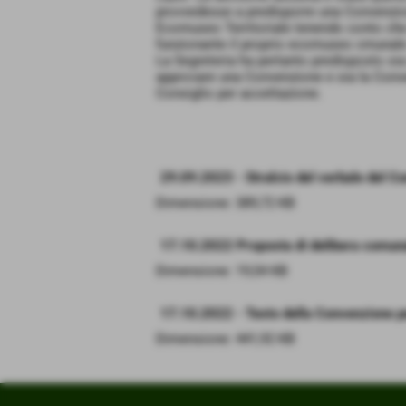
provvedesse a predisporre una Convenzion
Ecomuseo Territoriale tenendo conto ch
funzionante il proprio ecomuseo cmunal
La Segreteria ha pertanto predisposto si
approvare una Convenzione e sia la Conve
Consiglio per accettazione.
29.09.2023 - Stralcio del verbale del C
Dimensione: 389,72 KB
17.10.2022 Proposta di delibera comun
Dimensione: 19,54 KB
17.10.2022 - Testo della Convenzione p
Dimensione: 441,92 KB