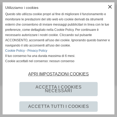
close
Utilizziamo i cookies
Questo sito utilizza cookie propri al fine di migliorare il funzionamento e
Realizzato e gestito
monitorare le prestazioni del sito web e/o cookie derivati da strumenti
esterni che consentono di inviare messaggi pubblicitari in linea con le tue
Realizzato da Impresa Insieme S.r.l. e passato a l'Istituto di
preferenze, come dettagliato nella Cookie Policy. Per continuare è
Ricerca sulla Formazione Intervento (IRIFI)
necessario autorizzare i nostri cookie. Cliccando sul pulsante
ACCONSENTO, acconsenti all'uso dei cookie. Ignorando questo banner e
navigando il sito acconsenti all'uso dei cookie.
Cookie Policy
-
Privacy Policy
Social
Il tuo consenso ha una durata massima di 6 mesi.
Cookie accettati nel consenso: nessun consenso
APRI IMPOSTAZIONI COOKIES
Realizzazione sito web www.istitutoformazioneintervento.it
ACCETTA I COOKIES
NECESSARI
ACCETTA TUTTI I COOKIES