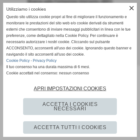
Ricerca sulla Formazione Intervento (IRIFI)
close
Utilizziamo i cookies
Questo sito utilizza cookie propri al fine di migliorare il funzionamento e
monitorare le prestazioni del sito web e/o cookie derivati da strumenti
Social
esterni che consentono di inviare messaggi pubblicitari in linea con le tue
preferenze, come dettagliato nella Cookie Policy. Per continuare è
necessario autorizzare i nostri cookie. Cliccando sul pulsante
ACCONSENTO, acconsenti all'uso dei cookie. Ignorando questo banner e
navigando il sito acconsenti all'uso dei cookie.
Realizzazione sito web www.istitutoformazioneintervento.it
Cookie Policy
-
Privacy Policy
Il tuo consenso ha una durata massima di 6 mesi.
Cookie accettati nel consenso: nessun consenso
APRI IMPOSTAZIONI COOKIES
ACCETTA I COOKIES
NECESSARI
ACCETTA TUTTI I COOKIES