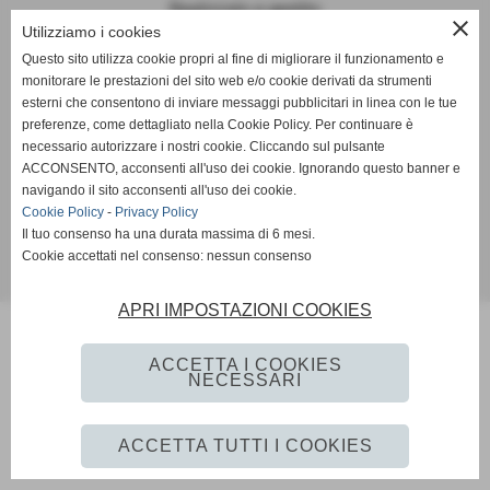
Realizzato e gestito
close
Utilizziamo i cookies
Realizzato da Impresa Insieme S.r.l. e passato a l'Istituto di
Questo sito utilizza cookie propri al fine di migliorare il funzionamento e
Ricerca sulla Formazione Intervento (IRIFI)
monitorare le prestazioni del sito web e/o cookie derivati da strumenti
esterni che consentono di inviare messaggi pubblicitari in linea con le tue
preferenze, come dettagliato nella Cookie Policy. Per continuare è
necessario autorizzare i nostri cookie. Cliccando sul pulsante
Social
ACCONSENTO, acconsenti all'uso dei cookie. Ignorando questo banner e
navigando il sito acconsenti all'uso dei cookie.
Cookie Policy
-
Privacy Policy
Il tuo consenso ha una durata massima di 6 mesi.
Cookie accettati nel consenso: nessun consenso
Realizzazione sito web www.istitutoformazioneintervento.it
APRI IMPOSTAZIONI COOKIES
ACCETTA I COOKIES
NECESSARI
ACCETTA TUTTI I COOKIES