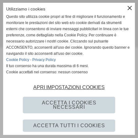
close
Social
Utilizziamo i cookies
Questo sito utilizza cookie propri al fine di migliorare il funzionamento e
monitorare le prestazioni del sito web e/o cookie derivati da strumenti
esterni che consentono di inviare messaggi pubblicitari in linea con le tue
preferenze, come dettagliato nella Cookie Policy. Per continuare è
necessario autorizzare i nostri cookie. Cliccando sul pulsante
Realizzazione sito web www.istitutoformazioneintervento.it
ACCONSENTO, acconsenti all'uso dei cookie. Ignorando questo banner e
navigando il sito acconsenti all'uso dei cookie.
Cookie Policy
-
Privacy Policy
Il tuo consenso ha una durata massima di 6 mesi.
Cookie accettati nel consenso: nessun consenso
APRI IMPOSTAZIONI COOKIES
ACCETTA I COOKIES
NECESSARI
ACCETTA TUTTI I COOKIES