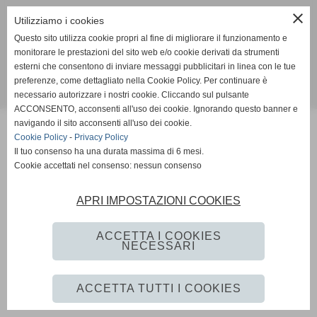
close
Social
Utilizziamo i cookies
Questo sito utilizza cookie propri al fine di migliorare il funzionamento e
monitorare le prestazioni del sito web e/o cookie derivati da strumenti
esterni che consentono di inviare messaggi pubblicitari in linea con le tue
preferenze, come dettagliato nella Cookie Policy. Per continuare è
necessario autorizzare i nostri cookie. Cliccando sul pulsante
Realizzazione sito web www.istitutoformazioneintervento.it
ACCONSENTO, acconsenti all'uso dei cookie. Ignorando questo banner e
navigando il sito acconsenti all'uso dei cookie.
Cookie Policy
-
Privacy Policy
Il tuo consenso ha una durata massima di 6 mesi.
Cookie accettati nel consenso: nessun consenso
APRI IMPOSTAZIONI COOKIES
ACCETTA I COOKIES
NECESSARI
ACCETTA TUTTI I COOKIES