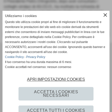
Il Presidente Pietro D'Angiolillo, dopo aver consultato i
colleghi sindaci di AS.CO.CI., ha inoltrato la richiesta di
adesione alla Comunità Montana Gelbison-Cervati per la
close
Utilizziamo i cookies
presentazione del progetto al Bando del Dipartimento degli
Questo sito utilizza cookie propri al fine di migliorare il funzionamento e
Affari Regionali e Autonomie sulle Green Communities.
monitorare le prestazioni del sito web e/o cookie derivati da strumenti
esterni che consentono di inviare messaggi pubblicitari in linea con le tue
<< PRECEDENTE
SUCCESSIVO >>
preferenze, come dettagliato nella Cookie Policy. Per continuare è
necessario autorizzare i nostri cookie. Cliccando sul pulsante
ACCONSENTO, acconsenti all'uso dei cookie. Ignorando questo banner e
navigando il sito acconsenti all'uso dei cookie.
Realizzato e gestito
Cookie Policy
-
Privacy Policy
Il tuo consenso ha una durata massima di 6 mesi.
Realizzato da Impresa Insieme S.r.l. e passato a l'Istituto di
Cookie accettati nel consenso: nessun consenso
Ricerca sulla Formazione Intervento (IRIFI)
APRI IMPOSTAZIONI COOKIES
Social
ACCETTA I COOKIES
NECESSARI
ACCETTA TUTTI I COOKIES